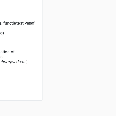
s, functietest vanaf
ag)
laties of
n.
phoogwerkers’;