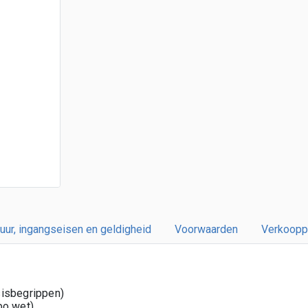
uur, ingangseisen en geldigheid
Voorwaarden
Verkooppr
isbegrippen)
bo wet)