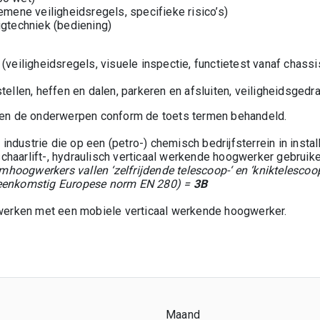
emene veiligheidsregels, specifieke risico’s)
igtechniek (bediening)
(veiligheidsregels, visuele inspectie, functietest vanaf chassi
tellen, heffen en dalen, parkeren en afsluiten, veiligheidsgedr
rden de onderwerpen conform de toets termen behandeld.
industrie die op een (petro
-
) chemisch bedrijfsterrein in instal
chaarlift-, hydraulisch verticaal werkende hoogwerker gebruike
hoogwerkers vallen ‘zelfrijdende telescoop-‘ en ‘kniktelescoo
reenkomstig Europese norm EN 280) =
3B
t werken met een mobiele verticaal werkende hoogwerker.
Maand