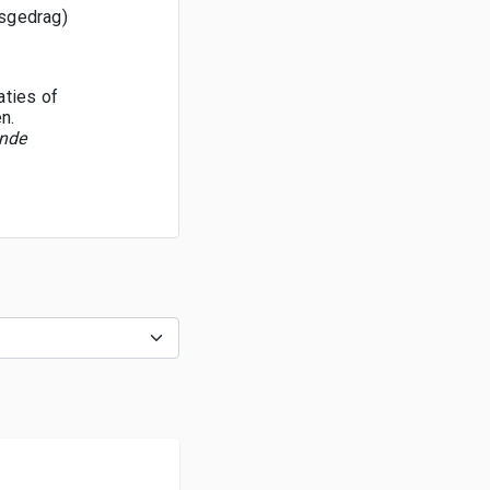
dsgedrag)
aties of
n.
ende